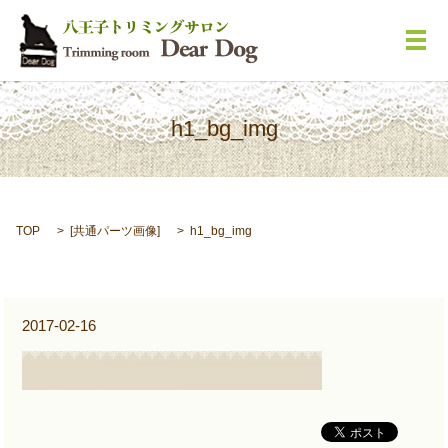
メ
h1_bg_img
TOP
[
共通パーツ画像
]
h1_bg_img
2017-02-16